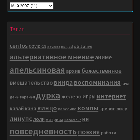
Погружение
в
матрицу…
Тагил
centos
COVID-19
still alive
mail
ssl
dovecot
альтернативное мнение
аниме
апельсиновая
божественное
архив
воспоминания
винда
вмешательство
гача
дурка
интернет
игры
железо
день варенья
кинцо
компы
кана
кавай
кризис
лилу
классика
линупс
ня
лоли
матрица
новоселье
повседневность
поэзия
работа