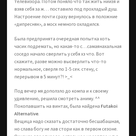
телевизора. Потом поняло что так жить ниизя и
взяв себя за ж… поставило под прохладый душ.
Настроение почти сразу вернулось в положние
«дипресняк», а мосх немного охладился.
Была предпринята очередная попытка хоть
часик подремать, но какая-то с…самаянахальная
соседо начало сверлить у себя хз что. Вот
скажите, разве можно высверлить что-то
нормальное, сверля по 1-5 сек. стену, с
перерывом в 5 минут?! >_<
Под вечер мя доползло до компа и к своему
удивлению, решила смотреть аниму. ^^
Покопавшить на винтах, была найдена
Futakoi
Alternative
.
Вещица надо сказать достаточно бесшабашная,
но слава богу не лав стори как в первом сезоне.