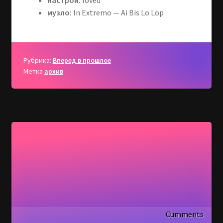
настрой:
loved
музло:
In Extremo — Ai Bis Lo Lop
Рубрика:
Вперед в прошлое
Метка
архив
Cumments