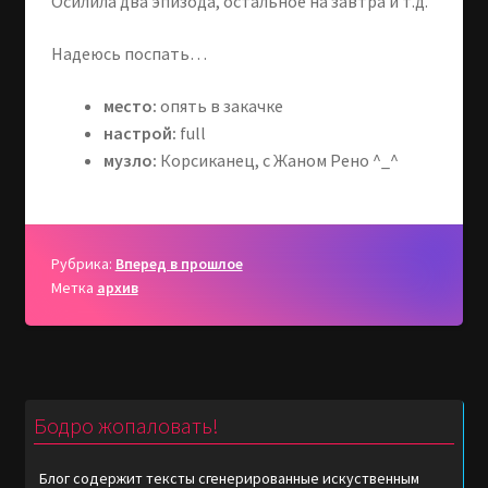
Осилила два эпизода, остальное на завтра и т.д.
Надеюсь поспать…
место:
опять в закачке
настрой:
full
музло:
Корсиканец, с Жаном Рено ^_^
Рубрика:
Вперед в прошлое
Метка
архив
Бодро жопаловать!
Блог содержит тексты сгенерированные искуственным