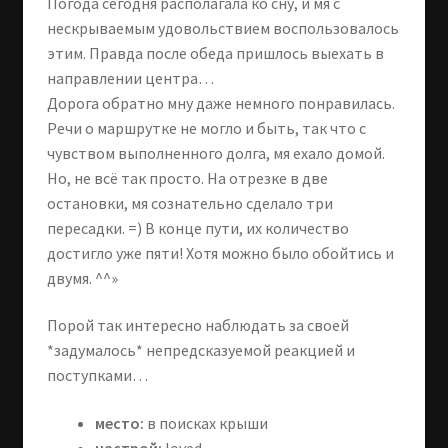
Погода сегодня располагала ко сну, и мя с
нескрываемым удовольствием воспользовалось
этим. Правда после обеда пришлось выехать в
направлении центра…
Дорога обратно мну даже немного понравилась.
Речи о маршрутке не могло и быть, так что с
чувством выполненного долга, мя ехало домой.
Но, не всё так просто. На отрезке в две
остановки, мя сознательно сделало три
пересадки. =) В конце пути, их количество
достигло уже пяти! Хотя можно было обойтись и
двумя. ^^»
Порой так интересно наблюдать за своей
*задумалось* непредсказуемой реакцией и
поступками…
место:
в поисках крыши