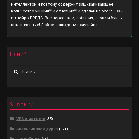
интеллектом и поэтому содержит зашквакивающее
количество уныния™ и отчаяния™ и сделан на over 9000%
из нейро-БРЕДА. Все персонажи, события, слова и буквы
вымышленные! Любое совпадение случайно.
Няни?
Найти:
SUбрики
VPS и мать его
(55)
Апельсиновая дурка
(121)