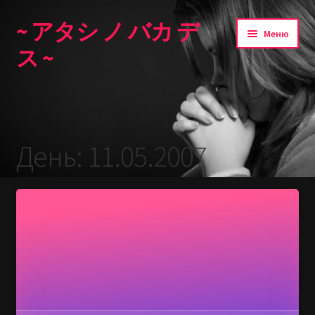
~ アタシ ノ バカ デ
Перейти
Перейти
Меню
к
к
ス ~
навигации
содержимому
Главная
День:
11.05.2007