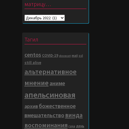
матрицу…
Погружение
в
матрицу…
Тагил
centos
COVID-19
mail
ssl
dovecot
still alive
альтернативное
мнение
аниме
апельсиновая
божественное
архив
винда
вмешательство
воспоминания
день
гача