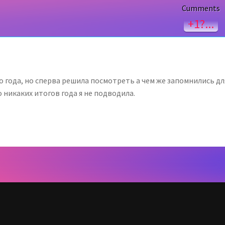
Cumments
+1?...
о года, но сперва решила посмотреть а чем же запомнились дл
 никаких итогов года я не подводила.