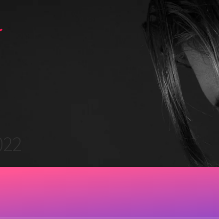
~
022