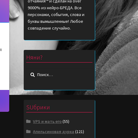
отчаяния™ и сделан на over
9000% из нейро-БРЕДА. Все
персонажи, события, слова и
буквы вымышленные! Любое
совпадение случайно.
я
Няни?
Найти:
SUбрики
VPS и мать его
(55)
Апельсиновая дурка
(121)