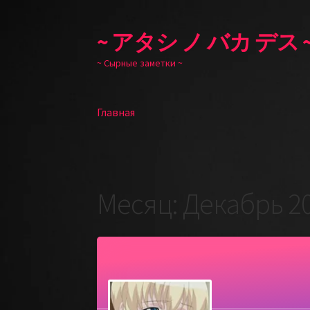
~ アタシ ノ バカ デス 
Перейти
Перейти
к
к
~ Сырные заметки ~
навигации
содержимому
Главная
Главная
Месяц:
Декабрь 2