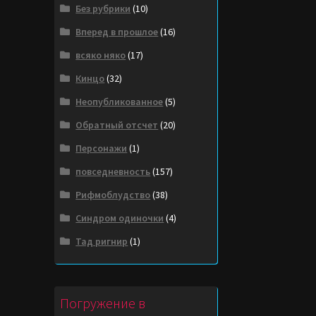
Без рубрики
(10)
Вперед в прошлое
(16)
всяко няко
(17)
Кинцо
(32)
Неопубликованное
(5)
Обратный отсчет
(20)
Персонажи
(1)
повседневность
(157)
Рифмоблудство
(38)
Синдром одиночки
(4)
Тад ригнир
(1)
Погружение в