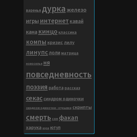
дурка
железо
варенья
интернет
игры
кавай
кинцо
кана
классика
компы
кризис
лилу
линупс
лоли
матрица
ня
новоселье
повседневность
поэзия
работа
рассказ
секас
синдром одиночки
скрипты
синдром одиночки - отрывки
смерть
факап
сон
харука
ютуп
юри