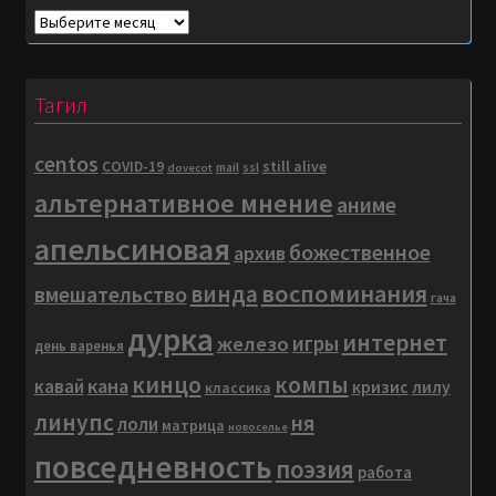
Погружение
в
матрицу…
Тагил
centos
COVID-19
still alive
mail
ssl
dovecot
альтернативное мнение
аниме
апельсиновая
божественное
архив
воспоминания
винда
вмешательство
гача
дурка
интернет
игры
железо
день варенья
кинцо
компы
кана
кавай
кризис
лилу
классика
линупс
ня
лоли
матрица
новоселье
повседневность
поэзия
работа