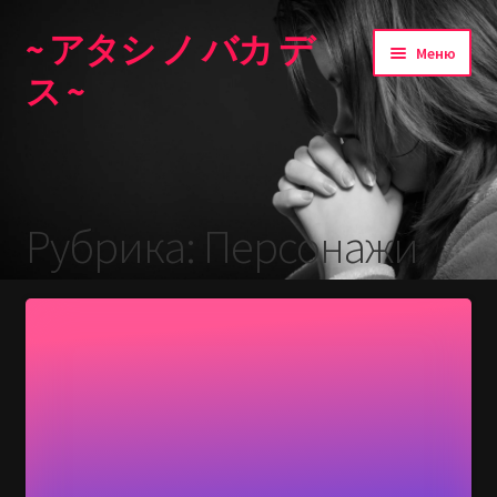
~ アタシ ノ バカ デ
Перейти
Перейти
Меню
к
к
ス ~
навигации
содержимому
Главная
Рубрика:
Персонажи