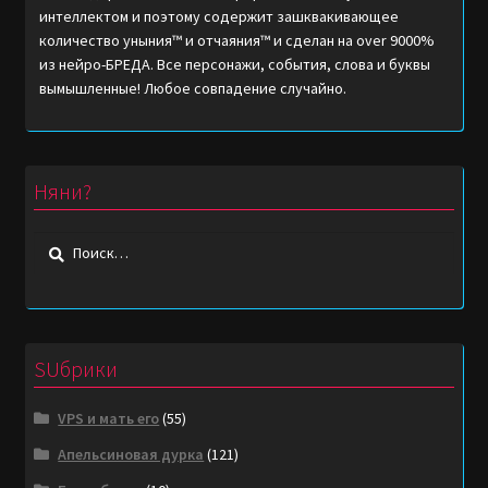
интеллектом и поэтому содержит зашквакивающее
количество уныния™ и отчаяния™ и сделан на over 9000%
из нейро-БРЕДА. Все персонажи, события, слова и буквы
вымышленные! Любое совпадение случайно.
Няни?
Найти:
SUбрики
VPS и мать его
(55)
Апельсиновая дурка
(121)