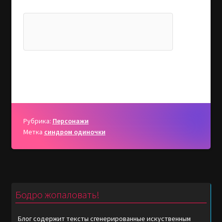
Рубрика:
Персонажи
Метка
синдром одиночки
Бодро жопаловать!
Блог содержит тексты сгенерированные искуственным