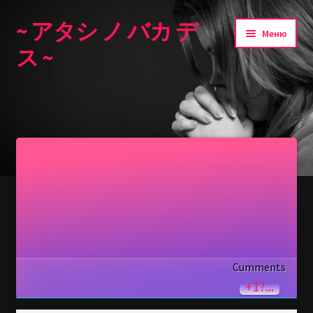
~ アタシ ノ バカ デ
Перейти
Перейти
Меню
к
к
ス ~
навигации
содержимому
Главная
Cumments
+1?...