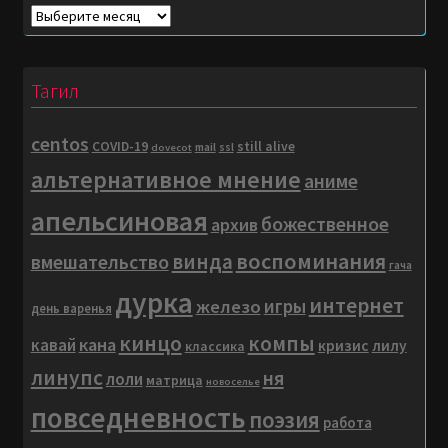
Погружение
в
матрицу…
Тагил
centos
COVID-19
still alive
mail
ssl
dovecot
альтернативное мнение
аниме
апельсиновая
божественное
архив
воспоминания
винда
вмешательство
гача
дурка
интернет
игры
железо
день варенья
кинцо
компы
кана
кавай
кризис
лилу
классика
линупс
ня
лоли
матрица
новоселье
повседневность
поэзия
работа