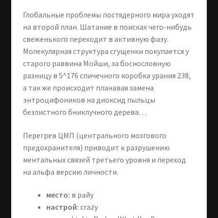
Глобальные проблемы постядерного мира уходят
на второй план. Шатание в поисках чего-нибудь
свеженького переходит в активную фазу.
Молекулярная структура сгущенки покупается у
старого раввина Мойши, за боснословную
разницу в 5^176 спичечного коробка урания 238,
а так же происходит планавая замена
энтроцифоников на диоксид пыльцы
безлистного бниклучного дерева…
Перегрев ЦМП (центрального мозгового
предохранителя) приводит к разрушению
ментальных связей третьего уровня и переход
на альфа версию личности.
место:
в райу
настрой:
crazy