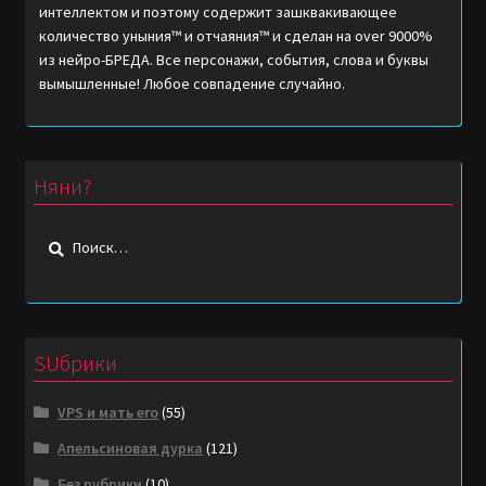
интеллектом и поэтому содержит зашквакивающее
количество уныния™ и отчаяния™ и сделан на over 9000%
из нейро-БРЕДА. Все персонажи, события, слова и буквы
вымышленные! Любое совпадение случайно.
Няни?
Найти:
SUбрики
VPS и мать его
(55)
Апельсиновая дурка
(121)
Без рубрики
(10)