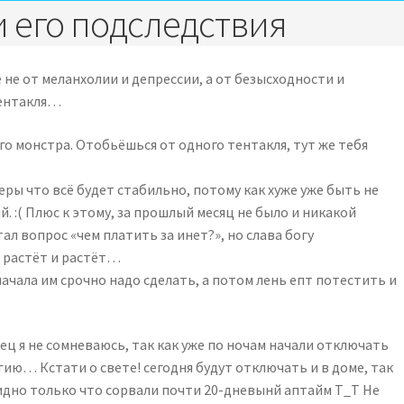
и его подследствия
 не от меланхолии и депрессии, а от безысходности и
тентакля…
го монстра. Отобьёшься от одного тентакля, тут же тебя
еры что всё будет стабильно, потому как хуже уже быть не
. :( Плюс к этому, за прошлый месяц не было и никакой
ал вопрос «чем платить за инет?», но слава богу
ё растёт и растёт…
ачала им срочно надо сделать, а потом лень епт потестить и
ец я не сомневаюсь, так как уже по ночам начали отключать
ию… Кстати о свете! сегодня будут отключать и в доме, так
бидно только что сорвали почти 20-дневынй аптайм Т_Т Не