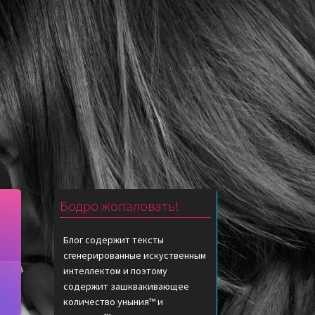
Бодро жопаловать!
Блог содержит тексты
сгенерированные искуственным
интеллектом и поэтому
содержит зашквакивающее
количество уныния™ и