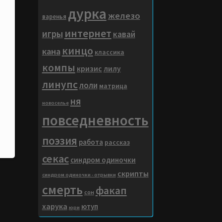
дурка
железо
варенья
интернет
игры
кавай
кинцо
кана
классика
компы
кризис
лилу
линупс
лоли
матрица
ня
новоселье
повседневность
поэзия
работа
рассказ
секас
синдром одиночки
скрипты
синдром одиночки - отрывки
смерть
факап
сон
харука
ютуп
юри