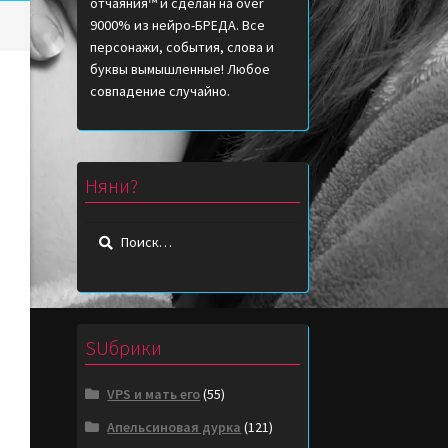
отчаяния™ и сделан на over
9000% из нейро-БРЕДА. Все
персонажи, события, слова и
буквы вымышленные! Любое
совпадение случайно.
Няни?
Найти:
SUбрики
VPS и мать его
(55)
Апельсиновая дурка
(121)