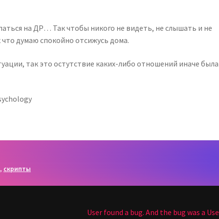
аться на ДР… Так чтобы никого не видеть, не слышать и не
ак что думаю спокойно отсижусь дома.
уации, так это остутствие каких-либо отношений иначе была
sychology
ь
,
скрипты
Следующая
User found a bug. And the bug was a Use