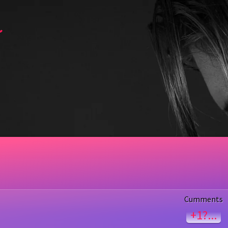
~
Cumments
+1?...