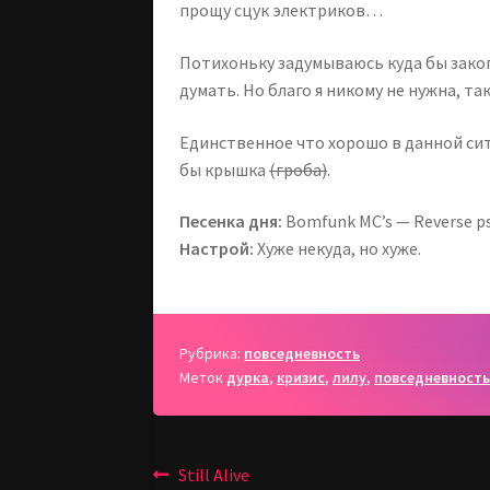
прощу сцук электриков…
Потихоньку задумываюсь куда бы закоп
думать. Но благо я никому не нужна, т
Единственное что хорошо в данной сит
бы крышка
(гроба)
.
Песенка дня:
Bomfunk MC’s — Reverse p
Настрой:
Хуже некуда, но хуже.
Рубрика:
повседневность
Меток
дурка
,
кризис
,
лилу
,
повседневност
Навигация
Предыдущая
Still Alive