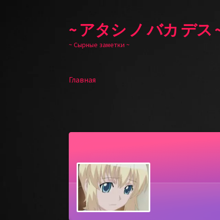
~ アタシ ノ バカ デス 
Перейти
Перейти
к
к
~ Сырные заметки ~
навигации
содержимому
Главная
Главная