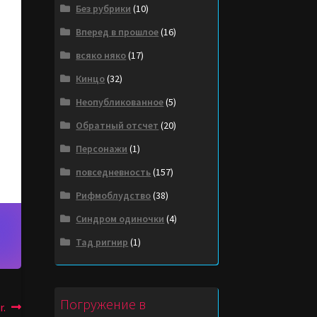
Без рубрики
(10)
Вперед в прошлое
(16)
всяко няко
(17)
Кинцо
(32)
Неопубликованное
(5)
Обратный отсчет
(20)
Персонажи
(1)
повседневность
(157)
Рифмоблудство
(38)
Синдром одиночки
(4)
Тад ригнир
(1)
Погружение в
r.