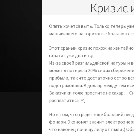
Кризис 
Опять хочется выть. Только теперь уже
маньячащего на горизонте большого 
Этот сраный кризис похож на хентайно
схватят уже два и т.д.
Из-за своей разгильдяйской натуры и в
может я потеряла 20% своих сбережений
прибыли, так что достаточно остро вст
подстраховали. А доллар между тем вс
Заказчики тоже простите не сахар… Сн
расплатиться. =\
Но в том, что грядет ещё больший песд
фонари. Экономят значит электроэнерг
что наконец почищу лилу от пыли :) О