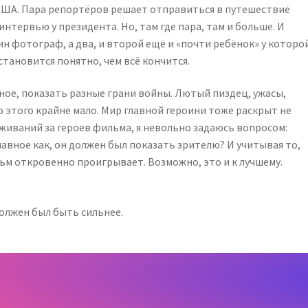
 США. Пара репортёров решает отправиться в путешествие
интервью у президента. Но, там где пара, там и больше. И
ин фотограф, а два, и второй ещё и «почти ребёнок» у которо
становится понятно, чем всё кончится.
ое, показать разные грани войны. Лютый пиздец, ужасы,
о этого крайне мало. Мир главной героини тоже раскрыт не
еживаний за героев фильма, я невольно задаюсь вопросом:
лавное как, он должен был показать зрителю? И учитывая то,
льм откровенно проигрывает. Возможно, это и к лучшему.
должен был быть сильнее.