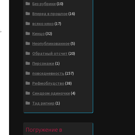
Без рубрики
(10)
Вперед в прошлое
(16)
всяко няко
(17)
,
Кинцо
(32)
Неопубликованное
(5)
Обратный отсчет
(20)
Персонажи
(1)
повседневность
(157)
Рифмоблудство
(38)
Синдром одиночки
(4)
Тад ригнир
(1)
Погружение в