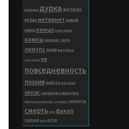
дурка
железо
варенья
интернет
игры
кавай
кинцо
кана
классика
компы
кризис
лилу
линупс
лоли
матрица
ня
новоселье
повседневность
поэзия
работа
рассказ
секас
синдром одиночки
скрипты
синдром одиночки - отрывки
смерть
факап
сон
харука
ютуп
юри