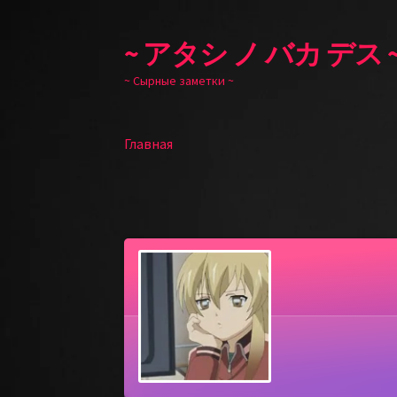
~ アタシ ノ バカ デス 
Перейти
Перейти
к
к
~ Сырные заметки ~
навигации
содержимому
Главная
Главная