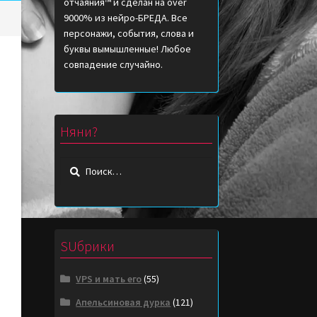
отчаяния™ и сделан на over
9000% из нейро-БРЕДА. Все
персонажи, события, слова и
буквы вымышленные! Любое
совпадение случайно.
Няни?
Найти:
SUбрики
VPS и мать его
(55)
Апельсиновая дурка
(121)