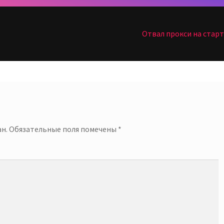
Следующая
Отвал прокси на старт
запись:
й
н.
Обязательные поля помечены
*