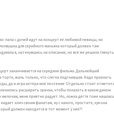
о: папа с дочей идут на концерт её любимой певицы, но
а лолвушка для серийного маньяка который должен там
одумала я, наткнувшись на описание, но всё же решила глянуть
нцерт заканчивается на середине фильма. Дальнейший
 торте, жаль только, что слегка подгнившая. Надо признать
оды, да и игра актёра моё почтение. Отдельно стоит отметит
поленились расширить зрачки, чтобы показать в каком диком
к мелочам, меня приятно радует. Но, ложка дёгтя тоже нашлас
 кидает клич своим фанатам, ну с какого, простите, хуя она
торый должен находится в тот момент у неё?!