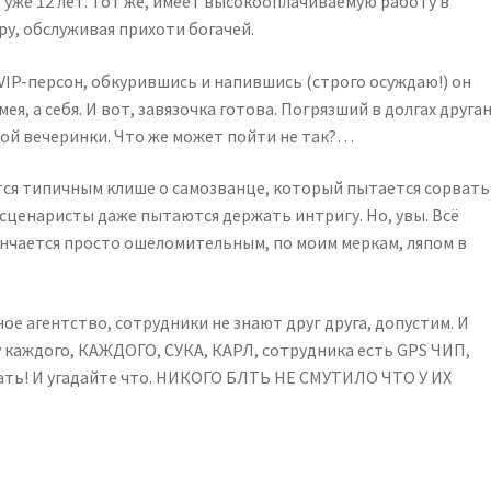
 уже 12 лет. Тот же, имеет высокооплачиваемую работу в
ру, обслуживая прихоти богачей.
 VIP-персон, обкурившись и напившись (строго осуждаю!) он
, а себя. И вот, завязочка готова. Погрязший в долгах друган
ой вечеринки. Что же может пойти не так?…
тся типичным клише о самозванце, который пытается сорвать
 сценаристы даже пытаются держать интригу. Но, увы. Всё
ончается просто ошеломительным, по моим меркам, ляпом в
ое агентство, сотрудники не знают друг друга, допустим. И
у каждого, КАЖДОГО, СУКА, КАРЛ, сотрудника есть GPS ЧИП,
ать! И угадайте что. НИКОГО БЛТЬ НЕ СМУТИЛО ЧТО У ИХ