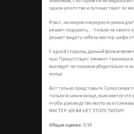
знакомым, с которым он не виделся вот
одном агентстве и путешествует по ми
И вот, на кануне очередного ужина для
решает подушить… только не своего змея
решает выдать себя за мастер-шефа эт
С одной стороны, данный фильм являе
куш. Присутствует элемент триллера и
выглядит не слишком убедительно и к
конце.
Вот только представьте. Супер секретн
только в самом конце, выясняется что 
чтобы руководство могло их отслежив
МАСТЕР-ШЕФА НЕТ ЭТОГО ЧИПА!!!
Общая оценка:
3/10