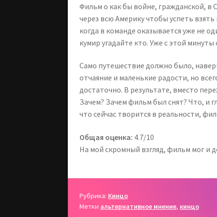
Фильм о как бы войне, гражданской, в
через всю Америку чтобы успеть взять 
когда в команде оказывается уже не од
кумир угадайте кто. Уже с этой минуты 
Само путешествие должно было, наверн
отчаяние и маленькие радости, но всег
достаточно. В результате, вместо пер
Зачем? Зачем фильм был снят? Что, и г
что сейчас творится в реальности, фи
Общая оценка:
4.7/10
На мой скромный взгляд, фильм мог и 
Рубрика:
Кинцо
Метки
альтернативное мнение
,
кинцо