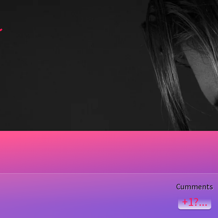
~
Cumments
+1?...