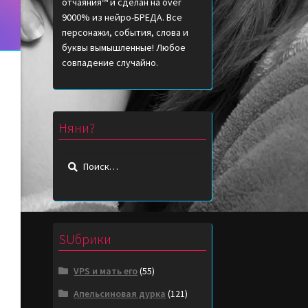
отчаяния™ и сделан на over
9000% из нейро-БРЕДА. Все
персонажи, события, слова и
буквы вымышленные! Любое
совпадение случайно.
Няни?
Найти:
SUбрики
VPS и мать его
(55)
Апельсиновая дурка
(121)