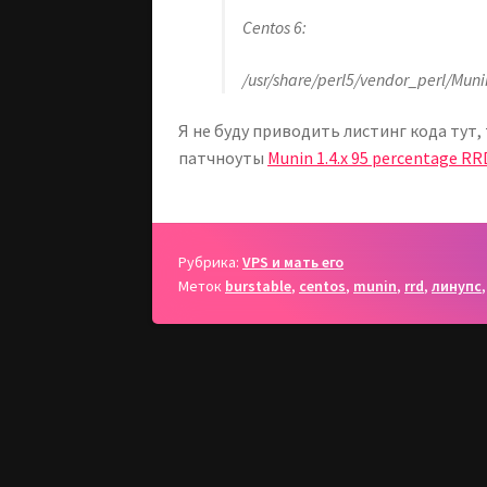
Centos 6:
/usr/share/perl5/vendor_perl/Mu
Я не буду приводить листинг кода тут,
патчноуты
Munin 1.4.x 95 percentage RR
Рубрика:
VPS и мать его
Меток
burstable
,
centos
,
munin
,
rrd
,
линупс