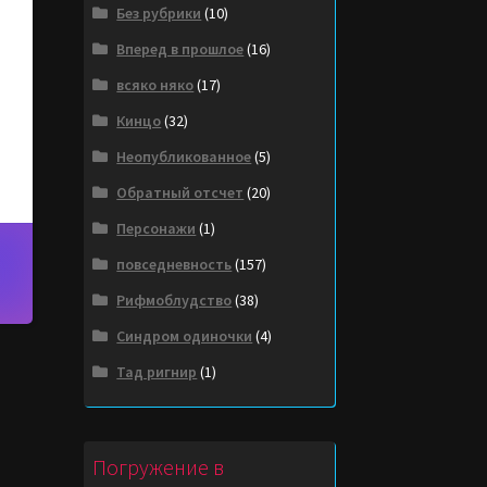
Без рубрики
(10)
Вперед в прошлое
(16)
всяко няко
(17)
Кинцо
(32)
Неопубликованное
(5)
Обратный отсчет
(20)
Персонажи
(1)
повседневность
(157)
Рифмоблудство
(38)
Синдром одиночки
(4)
Тад ригнир
(1)
Погружение в