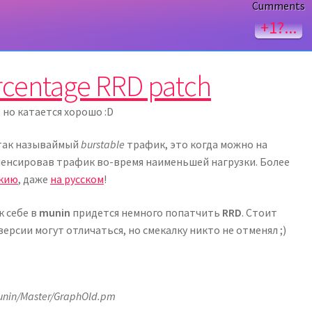
Cumments
+1?...
ercentage RRD patch
 но катается хорошо :D
 так называймый
burstable
трафик, это когда можно на
пенсировав трафик во-время наименьшей нагрузки. Более
икию
, даже
на русском
!
к себе в
munin
придется немного попатчить
RRD
. Стоит
ерсии могут отличаться, но смекалку никто не отменял ;)
/Munin/Master/GraphOld.pm