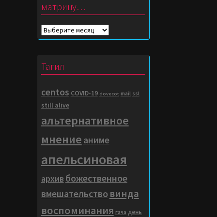
матрицу…
Погружение
в
матрицу…
Тагил
centos
COVID-19
mail
ssl
dovecot
still alive
альтернативное
мнение
аниме
апельсиновая
божественное
архив
винда
вмешательство
воспоминания
день
гача