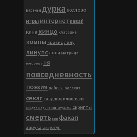
дурка
железо
варенья
интернет
игры
кавай
кинцо
кана
классика
компы
кризис
лилу
линупс
лоли
матрица
ня
новоселье
повседневность
поэзия
работа
рассказ
секас
синдром одиночки
скрипты
синдром одиночки - отрывки
смерть
факап
сон
харука
ютуп
юри