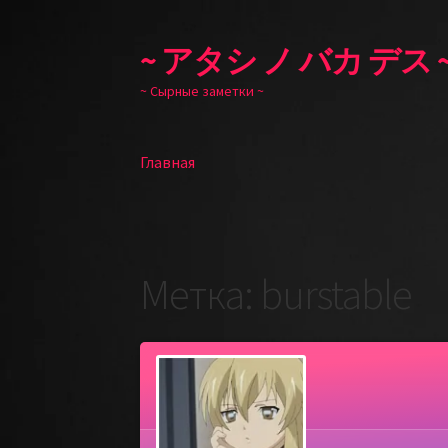
~ アタシ ノ バカ デス 
Перейти
Перейти
к
к
~ Сырные заметки ~
навигации
содержимому
Главная
Главная
Метка:
burstable