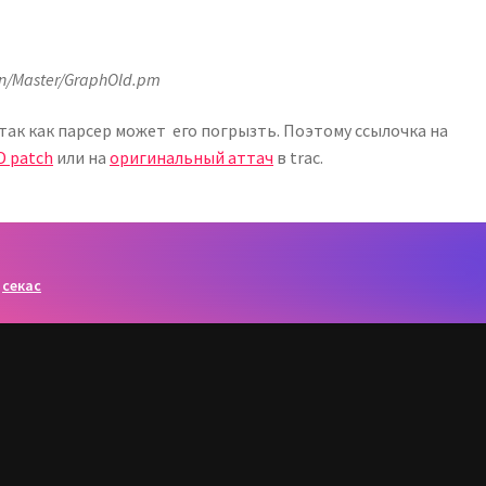
nin/Master/GraphOld.pm
 так как парсер может его погрызть. Поэтому ссылочка на
D patch
или на
оригинальный аттач
в trac.
,
секас