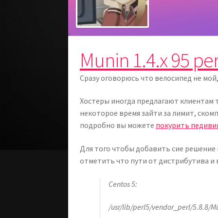
Munin 1.4.x 95 p
Сразу оговорюсь что велосипед не мой,
Хостеры иногда предлагают клиентам
некоторое время зайти за лимит, ском
подробно вы можете
покурить педив
Для того чтобы добавить сие решение 
отметить что пути от дистрибутива и в
Centos 5:
/usr/lib/perl5/vendor_perl/5.8.8