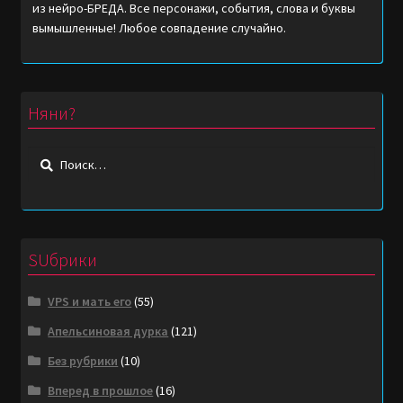
из нейро-БРЕДА. Все персонажи, события, слова и буквы
вымышленные! Любое совпадение случайно.
Няни?
Найти:
SUбрики
VPS и мать его
(55)
Апельсиновая дурка
(121)
Без рубрики
(10)
Вперед в прошлое
(16)