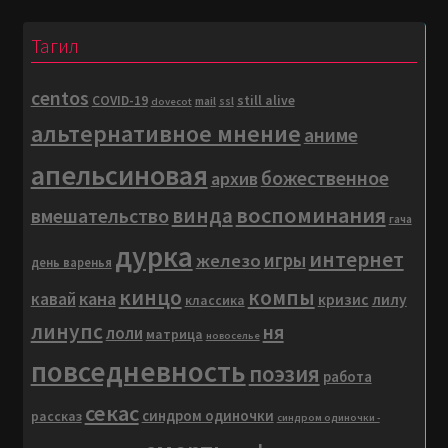
матрицу…
Тагил
centos
COVID-19
still alive
mail
ssl
dovecot
альтернативное мнение
аниме
апельсиновая
божественное
архив
воспоминания
винда
вмешательство
гача
дурка
интернет
игры
железо
день варенья
кинцо
компы
кана
кавай
кризис
лилу
классика
линупс
ня
лоли
матрица
новоселье
повседневность
поэзия
работа
секас
синдром одиночки
рассказ
синдром одиночки -