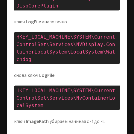
DispCorePlugin
ключ
LogFile
аналогично
HKEY_LOCAL_MACHINE\SYSTEM\Current
ControlSet\Services\NVDisplay.Con
tainerLocalSystem\LocalSystem\Wat
chdog
снова ключ
LogFile
HKEY_LOCAL_MACHINE\SYSTEM\Current
ControlSet\Services\NvContainerLo
calSystem
ключ
ImagePath
убираем начиная с -f до -l.