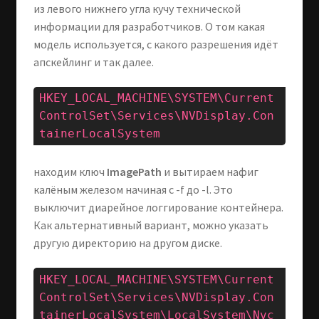
из левого нижнего угла кучу технической
информации для разработчиков. О том какая
модель используется, с какого разрешения идёт
апскейлинг и так далее.
HKEY_LOCAL_MACHINE\SYSTEM\Current
ControlSet\Services\NVDisplay.Con
tainerLocalSystem
находим ключ
ImagePath
и вытираем нафиг
калёным железом начиная с -f до -l. Это
выключит диарейное логгирование контейнера.
Как альтернативный вариант, можно указать
другую директорию на другом диске.
HKEY_LOCAL_MACHINE\SYSTEM\Current
ControlSet\Services\NVDisplay.Con
tainerLocalSystem\LocalSystem\Nvc