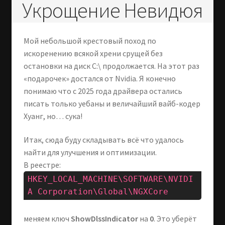
Укрощение Невидюя
Мой небольшой крестовый поход по
искоренению всякой хрени срущей без
остановки на диск C:\ продолжается. На этот раз
«подарочек» достался от Nvidia. Я конечно
понимаю что с 2025 года драйвера остались
писать только уебаны и величайший вайб-кодер
Хуанг, но… сука!
Итак, сюда буду складывать всё что удалось
найти для улучшения и оптимизации.
В реестре:
HKEY_LOCAL_MACHINE\SOFTWARE\NVIDI
A Corporation\Global\NGXCore
меняем ключ
ShowDlssIndicator
на
0
. Это уберёт