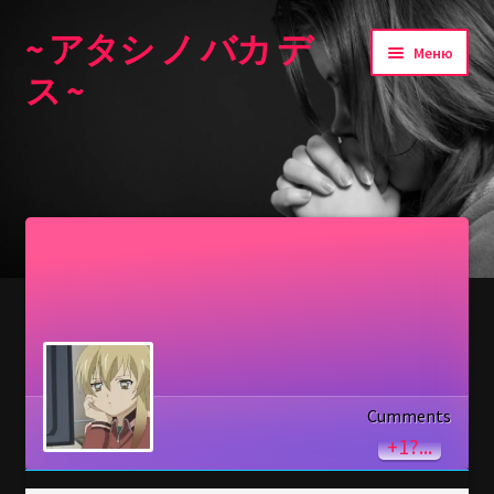
~ アタシ ノ バカ デ
Перейти
Перейти
Меню
к
к
ス ~
навигации
содержимому
Главная
Cumments
+1?...